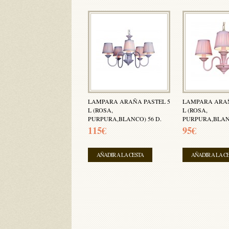
LAMPARA ARAÑA PASTEL 5
LAMPARA ARAÑ
L (ROSA,
L (ROSA,
PURPURA,BLANCO) 56 D.
PURPURA,BLANC
115€
95€
AÑADIR A LA CESTA
AÑADIR A LA C