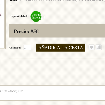
Modelo:
21 LAMPARA ARAÑ0A PASTEL 3 L (ROSA, PURPURA,BLANCO)
D.
Consultar
Disponibilidad:
disponibilidad
Precio:
95€
AÑADIR A LA CESTA
Cantidad:
A,BLANCO) 45 D.