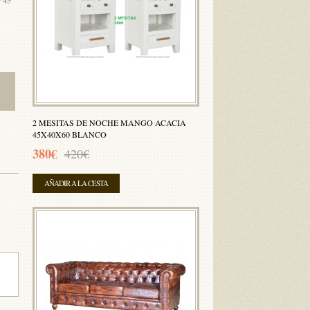
 45
2 MESITAS DE NOCHE MANGO ACACIA
45X40X60 BLANCO
380€
420€
AÑADIR A LA CESTA