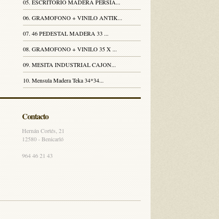
05. ESCRITORIO MADERA PERSIA...
06. GRAMOFONO + VINILO ANTIK...
07. 46 PEDESTAL MADERA 33 ...
08. GRAMOFONO + VINILO 35 X ...
09. MESITA INDUSTRIAL CAJON...
10. Mensula Madera Teka 34*34...
Contacto
Hernán Cortés, 21
12580 - Benicarló
964 46 21 43