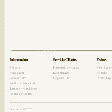
Información
Servicio Clientes
Extras
Contactar
Formulario de contacto
Vales Regalo
Aviso Legal
Devoluciones
Afiliados
Sobre nosotros
Mapa del Sitio
Ofertas Espe
Política de Privacidad
Términos y condiciones
Política de Cookies
Diferent.es © 2026