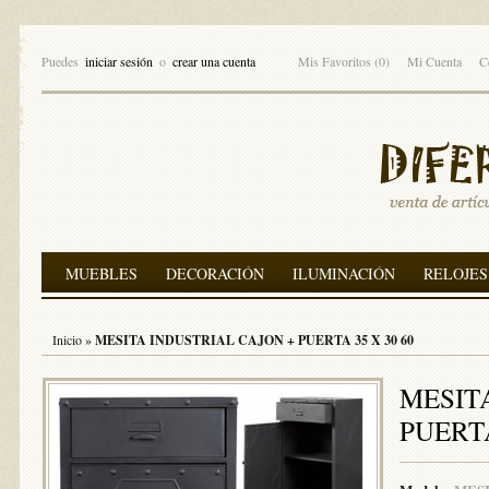
Puedes
iniciar sesión
o
crear una cuenta
Mis Favoritos (0)
Mi Cuenta
C
MUEBLES
DECORACIÓN
ILUMINACIÓN
RELOJES
Inicio
»
MESITA INDUSTRIAL CAJON + PUERTA 35 X 30 60
MESIT
PUERTA