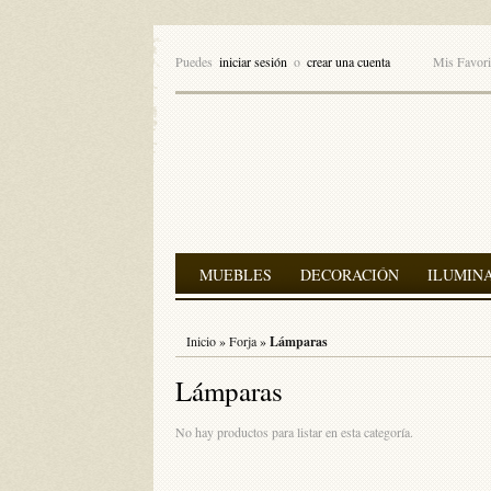
Puedes
iniciar sesión
o
crear una cuenta
Mis Favori
MUEBLES
DECORACIÓN
ILUMIN
Inicio
»
Forja
»
Lámparas
Lámparas
No hay productos para listar en esta categoría.