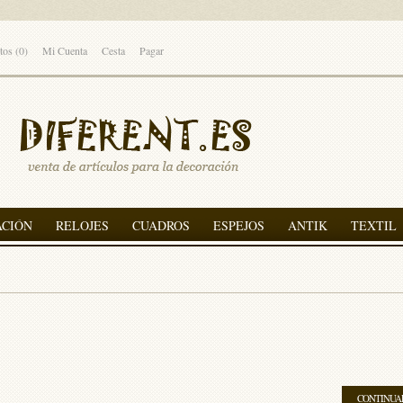
tos (0)
Mi Cuenta
Cesta
Pagar
ACIÓN
RELOJES
CUADROS
ESPEJOS
ANTIK
TEXTIL
CONTINUA