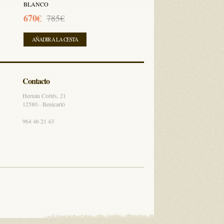
BLANCO
670€
785€
AÑADIR A LA CESTA
Contacto
Hernán Cortés, 21
12580 - Benicarló
964 46 21 43