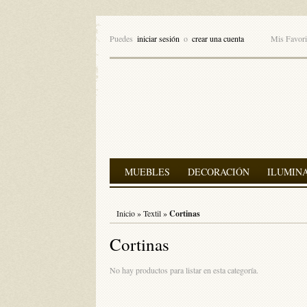
Puedes
iniciar sesión
o
crear una cuenta
Mis Favori
MUEBLES
DECORACIÓN
ILUMIN
Inicio
»
Textil
»
Cortinas
Cortinas
No hay productos para listar en esta categoría.