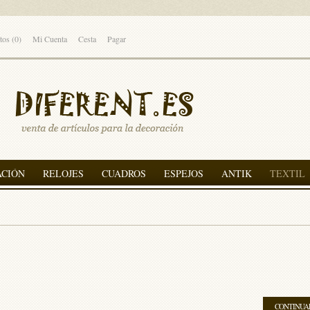
tos (0)
Mi Cuenta
Cesta
Pagar
ACIÓN
RELOJES
CUADROS
ESPEJOS
ANTIK
TEXTIL
CONTINUA