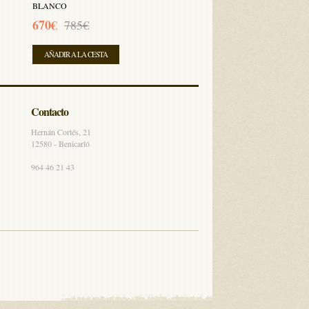
BLANCO
670€
785€
AÑADIR A LA CESTA
Contacto
Hernán Cortés, 21
12580 - Benicarló
964 46 21 43