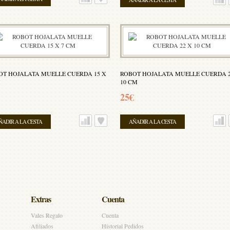
OT HOJALATA MUELLE CUERDA 15 X
ROBOT HOJALATA MUELLE CUERDA 2
M
10 CM
25€
ÑADIR A LA CESTA
AÑADIR A LA CESTA
Extras
Cuenta
Vales Regalo
Cuenta
Afiliados
Historial Pedidos