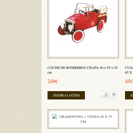
COCHE DE BOMBEROS CHAPA 40 x 95 x 45
CUA
cm
65 X
240€
45€
AÑADIR A LA CESTA
A