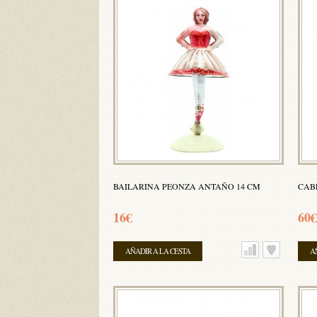
BAILARINA PEONZA ANTAÑO 14 CM
CAB
16€
60€
AÑADIR A LA CESTA
A