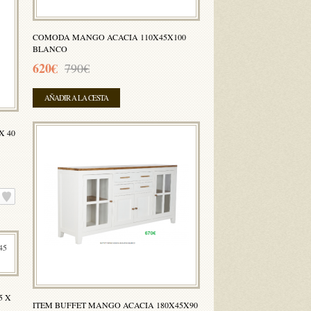
COMODA MANGO ACACIA 110X45X100
BLANCO
620€
790€
AÑADIR A LA CESTA
X 40
5 X
ITEM BUFFET MANGO ACACIA 180X45X90