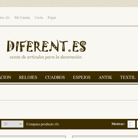
tos (0)
Mi Cuenta
Cesta
Pagar
ACIÓN
RELOJES
CUADROS
ESPEJOS
ANTIK
TEXTIL
Compara producto (0)
Mostrar: