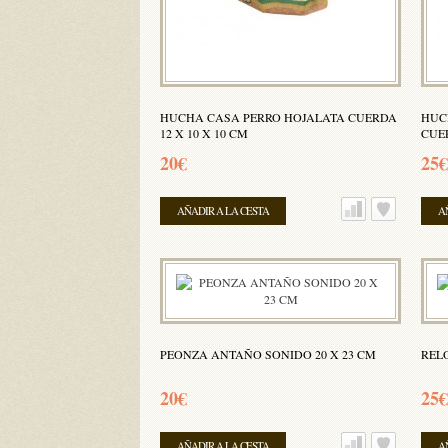
HUCHA CASA PERRO HOJALATA CUERDA
HUC
12 X 10 X 10 CM
CUER
20€
25€
AÑADIR A LA CESTA
A
PEONZA ANTAÑO SONIDO 20 X 23 CM
RELO
20€
25€
AÑADIR A LA CESTA
A