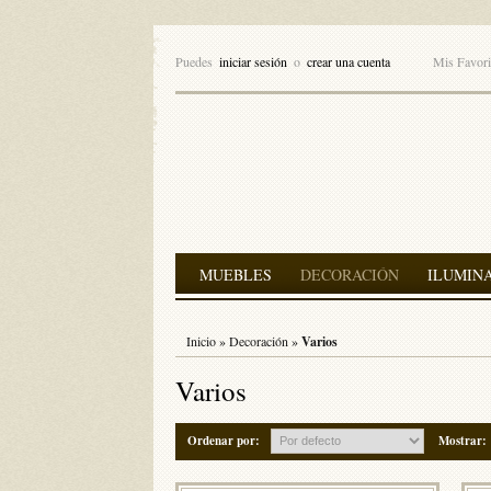
Puedes
iniciar sesión
o
crear una cuenta
Mis Favori
MUEBLES
DECORACIÓN
ILUMIN
Inicio
»
Decoración
»
Varios
Varios
Ordenar por:
Mostrar: