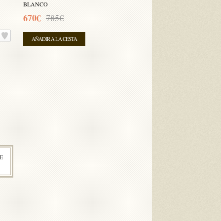
BLANCO
670€
785€
AÑADIR A LA CESTA