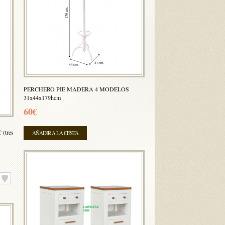
PERCHERO PIE MADERA 4 MODELOS
31x44x179hcm
60€
(tres
AÑADIR A LA CESTA