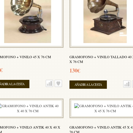
MOFONO + VINILO 45 X 76 CM
GRAMOFONO + VINILO TALLADO 40 
X 76 CM
€
130€
ÑADIR A LA CESTA
AÑADIR A LA CESTA
MOFONO + VINILO ANTIK 40 X 40 X
GRAMOFONO + VINILO ANTIK 45 X 4
CM
76 CM