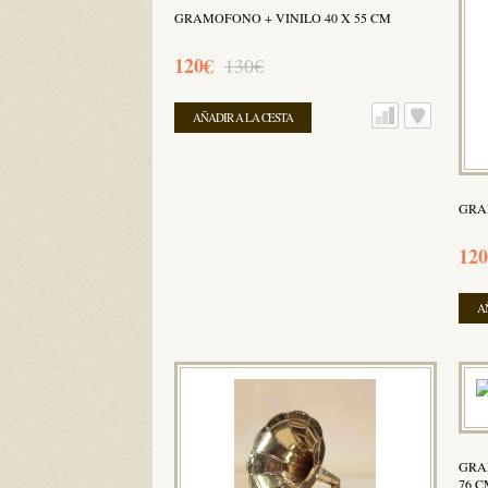
GRAMOFONO + VINILO 40 X 55 CM
120€
130€
AÑADIR A LA CESTA
GRA
120
A
GRA
76 