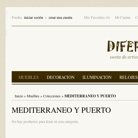
Puedes
iniciar sesión
o
crear una cuenta
Mis Favoritos (0)
Mi Cuenta
C
MUEBLES
DECORACIÓN
ILUMINACIÓN
RELOJES
Inicio
»
Muebles
»
Colecciones
»
MEDITERRANEO Y PUERTO
MEDITERRANEO Y PUERTO
No hay productos para listar en esta categoría.