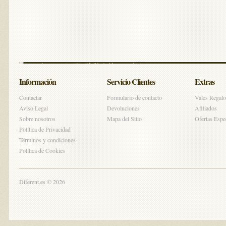
Información
Servicio Clientes
Extras
Contactar
Formulario de contacto
Vales Regalo
Aviso Legal
Devoluciones
Afiliados
Sobre nosotros
Mapa del Sitio
Ofertas Espe
Política de Privacidad
Términos y condiciones
Política de Cookies
Diferent.es © 2026