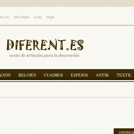
tos (0)
Mi Cuenta
Cesta
Pagar
ACIÓN
RELOJES
CUADROS
ESPEJOS
ANTIK
TEXTIL
CONTINUA