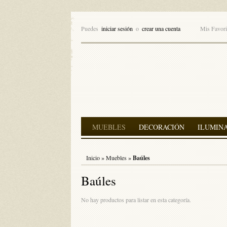
Puedes
iniciar sesión
o
crear una cuenta
Mis Favori
MUEBLES
DECORACIÓN
ILUMIN
Inicio
»
Muebles
»
Baúles
Baúles
No hay productos para listar en esta categoría.