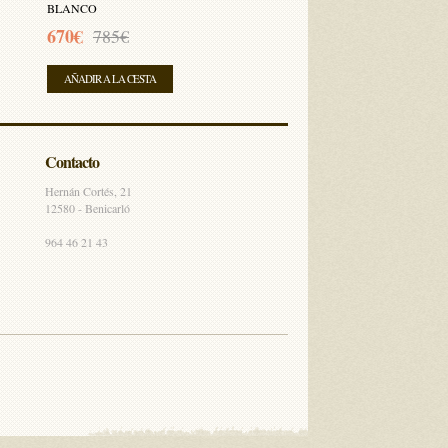
BLANCO
670€
785€
AÑADIR A LA CESTA
Contacto
Hernán Cortés, 21
12580 - Benicarló
964 46 21 43